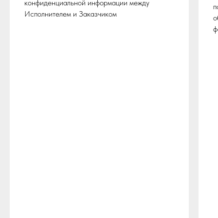
конфиденциальной информации между
п
Исполнителем и Заказчиком
о
ф
8 (800) 201 98 08
INFO@IC-CS.RU