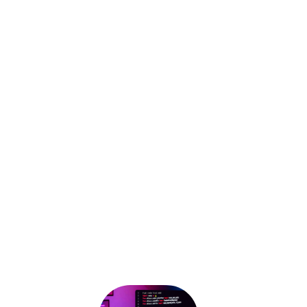
Наша компания обладает лицензиями
ФСТЭК и ФСБ России,
подтверждающими нашу
компетентность и право на
проведение работ в области защиты
информации. Эти лицензии позволяют
нам оказывать широкий спектр услуг в
сфере ИБ, в том числе и осуществлять
образовательную деятельность.