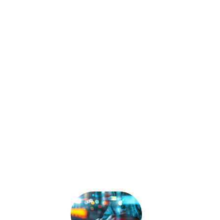
За годы успешной работы наша
компания реализовала более 270
проектов в сфере информационной
безопасности, охватывающих
широкий спектр услуг: от аудита
систем до внедрения сложных
комплексных решений. Мы накопили
значительный опыт и компетенции,
позволяющие эффективно решать
самые разнообразные задачи в
области защиты данных и ИТ-
инфраструктуры.