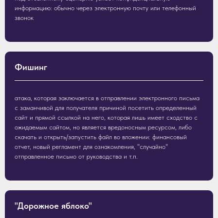
информацию: обычно через электронную почту или телефонный
звонок
Фишинг
атака, которая заключается в отправлении электронного письма
с заманчивой для получателя причиной посетить определенный
сайт и прямой ссылкой на него, которая лишь имеет сходство с
ожидаемым сайтом, но является вредоносным ресурсом, либо
скачать и открыть/запустить файл во вложении: финансовый
отчет, новый регламент для ознакомления, "случайно"
отправленное письмо от руководства и т.п.
"Дорожное яблоко"